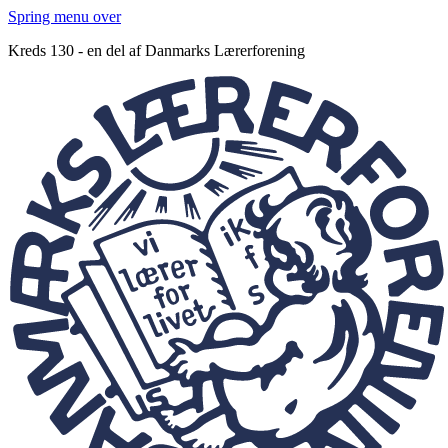
Spring menu over
Kreds 130 - en del af Danmarks Lærerforening