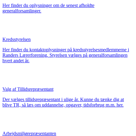
Her finder du oplysninger om de senest afholdte
generalforsamlinger.
Kredsstyrelsen
Her finder du kontaktoplysninger på kredsstyrelsesmedlemmerne i
Randers Lærerforening. Styrelsen vælges på generalforsamlingen
hvert andet år.
Valg af Tillidsrepræsentant
Der vælges tillidsrepræsentant i ulige år. Kunne du tænke dig at
blive TR, så læs om uddannelse, opgaver, tidsforbrug m.m. her.
Arbejdsmiljørepræsentanten