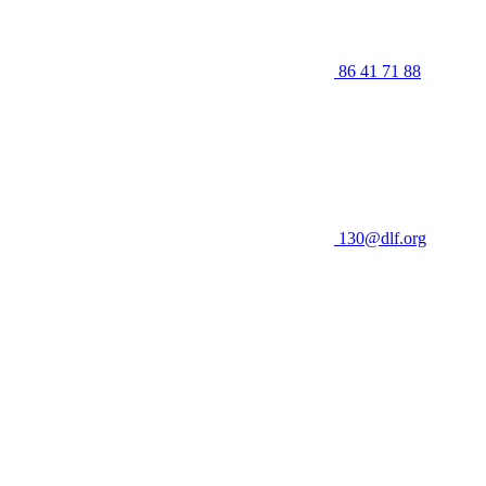
86 41 71 88
130@dlf.org