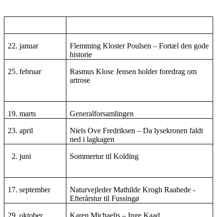
22. januar
Flemming Kloster Poulsen – Fortæl den gode
historie
25. februar
Rasmus Klose Jensen holder foredrag om
artrose
19. marts
Generalforsamlingen
23. april
Niels Ove Fredriksen – Da lysekronen faldt
ned i lagkagen
2. juni
Sommertur til Kolding
17. september
Naturvejleder Mathilde Krogh Raahede -
Efterårstur til Fussingø
29. oktober
Karen Michaelis – Inge Kaad