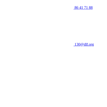
86 41 71 88
130@dlf.org